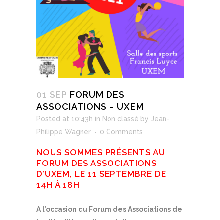
01 SEP
FORUM DES
ASSOCIATIONS – UXEM
Posted at 10:43h
in
Non classé
by
Jean-
Philippe Wagner
0 Comments
NOUS SOMMES PRÉSENTS AU
FORUM DES ASSOCIATIONS
D’UXEM, LE 11 SEPTEMBRE DE
14H À 18H
A l’occasion du Forum des Associations de